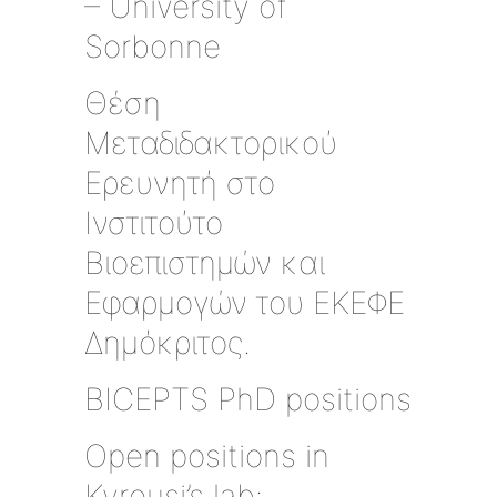
– University of
Sorbonne
Θέση
Μεταδιδακτορικού
Ερευνητή στο
Ινστιτούτο
Βιοεπιστημών και
Εφαρμογών του ΕΚΕΦΕ
Δημόκριτος.
BICEPTS PhD positions
Open positions in
Kyrousi’s lab: